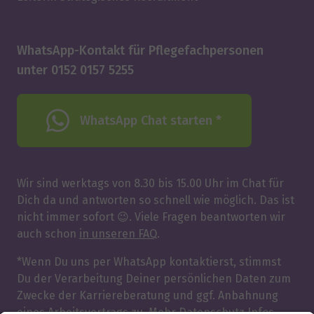
WhatsApp-Kontakt für Pflegefachpersonen
unter 0152 0157 5255
WhatsApp Chat starten *
Wir sind werktags von 8.30 bis 15.00 Uhr im Chat für
Dich da und antworten so schnell wie möglich. Das ist
nicht immer sofort 😉. Viele Fragen beantworten wir
auch schon
in unseren FAQ
.
*Wenn Du uns per WhatsApp kontaktierst, stimmst
Du der Verarbeitung Deiner persönlichen Daten zum
Zwecke der Karriereberatung und ggf. Anbahnung
eines Arbeitsvertrags zu. Mehr
Datenschutz Infos