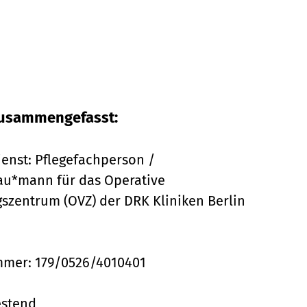
 zusammengefasst:
enst: Pflegefachperson /
au*mann für das Operative
szentrum (OVZ) der DRK Kliniken Berlin
mer: 179/0526/4010401
stend