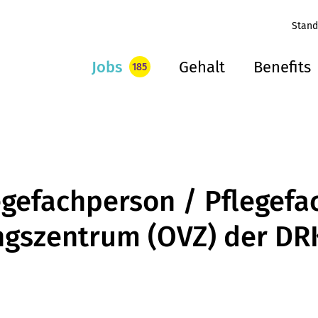
Stand
Jobs
Gehalt
Benefits
185
egefachperson / Pflegef
ngszentrum (OVZ) der DRK