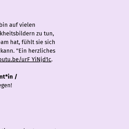
bin auf vielen
heitsbildern zu tun,
am hat, fühlt sie sich
kann. "Ein herzliches
outu.be/urF_YiNjd1c
.
nt*in /
egen!