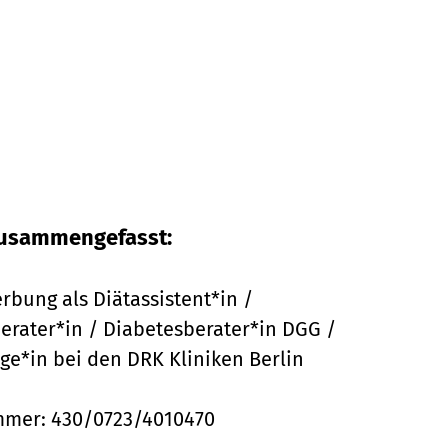
 zusammengefasst:
erbung als Diätassistent*in /
rater*in / Diabetesberater*in DGG /
e*in bei den DRK Kliniken Berlin
mmer:
430/0723/4010470