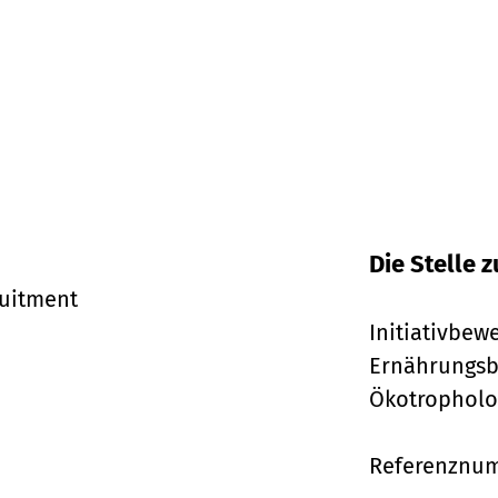
Die Stelle
ruitment
Initiativbew
Ernährungsbe
Ökotropholog
Referenznu