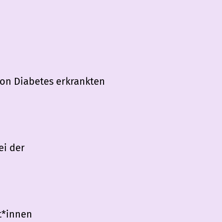
on Diabetes erkrankten
n
ei der
t*innen