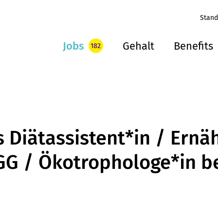
Stand
Jobs
Gehalt
Benefits
182
s Diätassistent*in / Ernä
GG / Ökotrophologe*in be