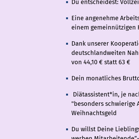
Du entscheidest: Vollzei
Eine angenehme Arbeits
einem gemeinnützigen 
Dank unserer Kooperatio
deutschlandweiten Nah-
von 44,10 € statt 63 €
Dein monatliches Brutto
Diätassistent*in, je n
"besonders schwierige A
Weihnachtsgeld
Du willst Deine Lieblin
werben Mitarbeitende“-