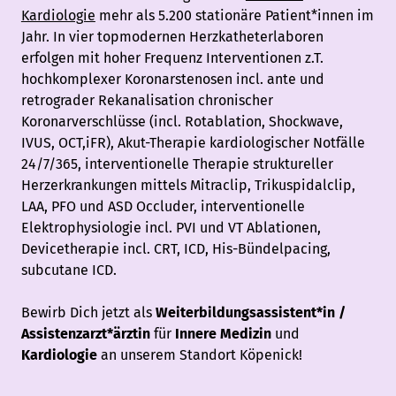
Kardiologie
mehr als 5.200 stationäre Patient*innen im
Jahr. In vier topmodernen Herzkatheterlaboren
erfolgen mit hoher Frequenz Interventionen z.T.
hochkomplexer Koronarstenosen incl. ante und
retrograder Rekanalisation chronischer
Koronarverschlüsse (incl. Rotablation, Shockwave,
IVUS, OCT,iFR), Akut-Therapie kardiologischer Notfälle
24/7/365, interventionelle Therapie struktureller
Herzerkrankungen mittels Mitraclip, Trikuspidalclip,
LAA, PFO und ASD Occluder, interventionelle
Elektrophysiologie incl. PVI und VT Ablationen,
Devicetherapie incl. CRT, ICD, His-Bündelpacing,
subcutane ICD.
Bewirb Dich jetzt als
Weiterbildungsassistent*in /
Assistenzarzt*ärztin
für
Innere Medizin
und
Kardiologie
an unserem Standort Köpenick!