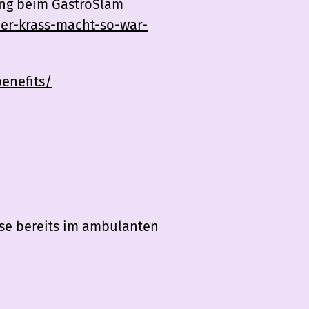
ung beim GastroSlam
der-krass-macht-so-war-
benefits/
ise bereits im ambulanten