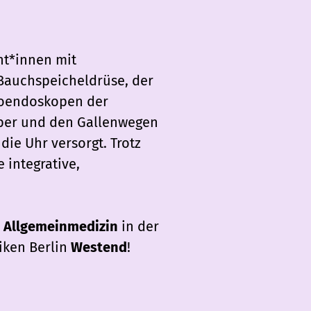
nt*innen mit
Bauchspeicheldrüse, der
eoendoskopen der
eber und den Gallenwegen
ie Uhr versorgt. Trotz
 integrative,
r
Allgemeinmedizin
in der
iken Berlin
Westend
!