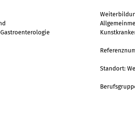
Weiterbildun
nd
Allgemeinmed
- Gastroenterologie
Kunstkranke
Referenznum
Standort:
We
Berufsgrupp