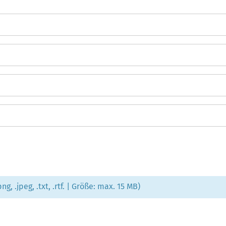
g, .jpeg, .txt, .rtf. | Größe: max. 15 MB)